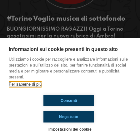
#Torino Voglio musica di sottofondo
BUONGIORNISSIMO RAGAZZI! Oggi a Torino
gasatissimi per la nuova rubrica di Ambra!
Pronti? Ma non scappate, che forse potreste
Informazioni sui cookie presenti in questo sito
anche beccarvi una recensione selvatica su
animali fantastici! STAY COOL!
Utilizziamo i cookie per raccogliere e analizzare informazioni sulle
prestazioni e sull'utilizzo del sito, per fornire funzionalità di social
Villadossola
Torino
media e per migliorare e personalizzare contenuti e pubblicità
presenti.
Per saperne di più
Ti è piaciuto? Condividilo!
Consenti
Nega tutto
Impostazioni dei cookie