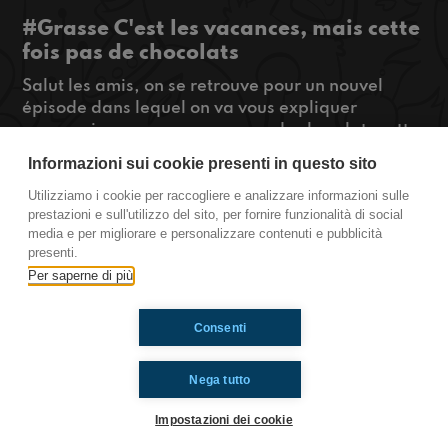
#Grasse C'est les vacances, mais cette
fois pas de chocolats
Salut les amis, on se retrouve pour un nouvel
épisode dans lequel on va vous expliquer
pourquoi on ne va pas manger de chocolats cette
année pour les vacances de Pâques. Mais avant
Informazioni sui cookie presenti in questo sito
ça on vous dira comment on s'occupe quand on ne
part pas en vacances !
Utilizziamo i cookie per raccogliere e analizzare informazioni sulle
prestazioni e sull'utilizzo del sito, per fornire funzionalità di social
Si vous voulez en savoir plus, écoutez nous :))
media e per migliorare e personalizzare contenuti e pubblicità
presenti.
Grasse
Per saperne di più
Consenti
Ti è piaciuto? Condividilo!
Nega tutto
Impostazioni dei cookie