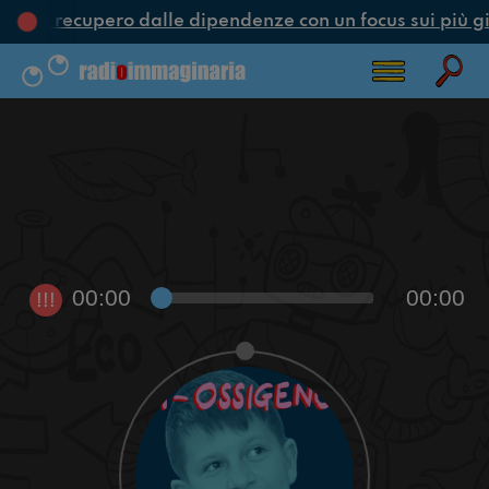
one e recupero dalle dipendenze con un focus sui più gi
00:00
00:00
!!!