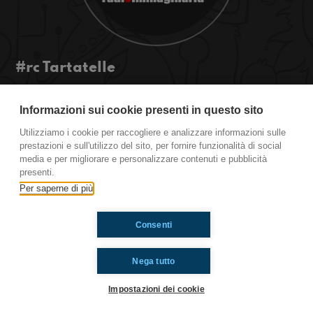
#rc Tartatelle
Radiocampo Immaginario a Riccione. E con noi in
diretta telefonica Gisella che gestisce un bar
Informazioni sui cookie presenti in questo sito
interamente BIO a Cremona il primo nella città
Utilizziamo i cookie per raccogliere e analizzare informazioni sulle
del suo genere.
prestazioni e sull'utilizzo del sito, per fornire funzionalità di social
media e per migliorare e personalizzare contenuti e pubblicità
presenti.
Ti è piaciuto? Condividilo!
Per saperne di più
Consenti
Nega tutto
Impostazioni dei cookie