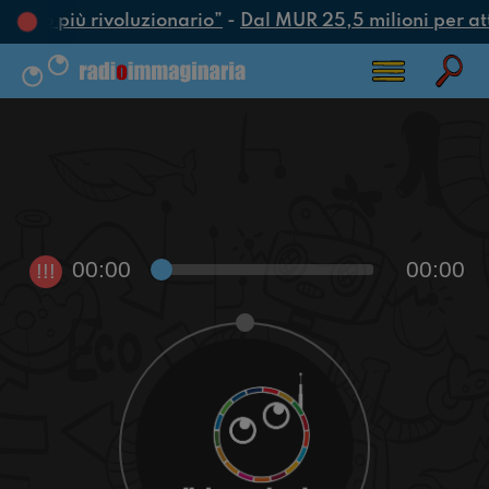
l’atto più rivoluzionario”
-
Dal MUR 25,5 milioni per attra
00:00
00:00
!!!