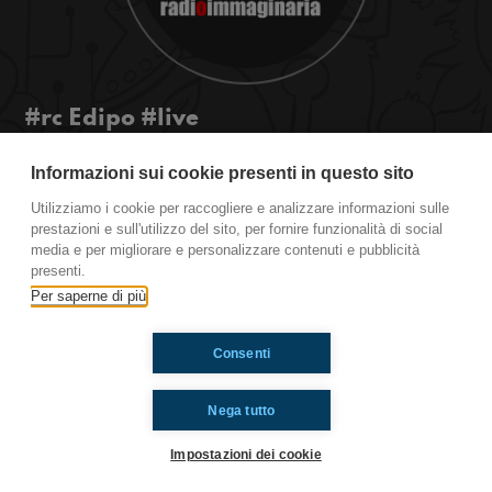
#rc Edipo #live
Radiocampo Immaginario a Riccione. Dopo un
Informazioni sui cookie presenti in questo sito
anno dal nostro ultimo incontro ecco il live di
Edipo in diretta per voi da Radioimmaginaria!
Utilizziamo i cookie per raccogliere e analizzare informazioni sulle
prestazioni e sull'utilizzo del sito, per fornire funzionalità di social
media e per migliorare e personalizzare contenuti e pubblicità
presenti.
Ti è piaciuto? Condividilo!
Per saperne di più
Consenti
Nega tutto
Impostazioni dei cookie