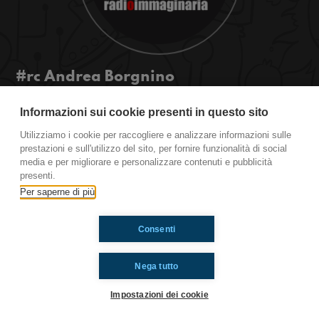
#rc Andrea Borgnino
Radiocampo Immaginario a Riccione. Un nostro
Informazioni sui cookie presenti in questo sito
collega speaker ritorna teen per entrare nel
mondo web delle comunicazioni.
Utilizziamo i cookie per raccogliere e analizzare informazioni sulle
prestazioni e sull'utilizzo del sito, per fornire funzionalità di social
media e per migliorare e personalizzare contenuti e pubblicità
presenti.
Ti è piaciuto? Condividilo!
Per saperne di più
Consenti
Nega tutto
Impostazioni dei cookie