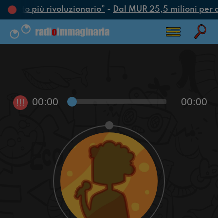
 l’atto più rivoluzionario”
-
Dal MUR 25,5 milioni per att
00:00
00:00
!!!