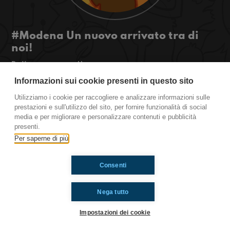
#Modena Un nuovo arrivato tra di
noi!
Bella regaaaaa!!
Tra di noi è arrivato un nuovo ragazzo! Per
Informazioni sui cookie presenti in questo sito
scoprire chi è ascoltateci!
Utilizziamo i cookie per raccogliere e analizzare informazioni sulle
prestazioni e sull'utilizzo del sito, per fornire funzionalità di social
Firenze
Modena
Carpi
Benevento
media e per migliorare e personalizzare contenuti e pubblicità
presenti.
Per saperne di più
Ti è piaciuto? Condividilo!
Consenti
Nega tutto
Impostazioni dei cookie