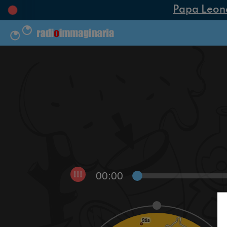
Papa Leone X
00:00
!!!