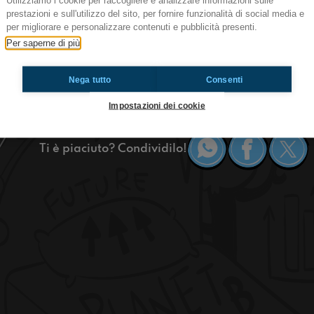
Utilizziamo i cookie per raccogliere e analizzare informazioni sulle
#sgp Ritorno da Arezzo
prestazioni e sull'utilizzo del sito, per fornire funzionalità di social media e
per migliorare e personalizzare contenuti e pubblicità presenti.
RadioImmaginaria San Giovanni in Persiceto
Per saperne di più
Siamo appena tornati da #ArezzoWave e anche qu
sono con i loro servizi e con una nuovissima pu
Nega tutto
Consenti
San Giovanni in Persiceto
Impostazioni dei cookie
Ti è piaciuto? Condividilo!