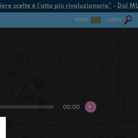
e scelte è l’atto più rivoluzionario”
-
Dal MUR 
MENU
CERCA
00:00