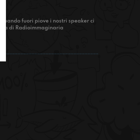
ando fuori piove i nostri speaker ci
ntata di Radioimmaginaria