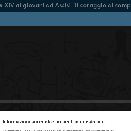
IV ai giovani ad Assisi “Il coraggio di compier
Informazioni sui cookie presenti in questo sito