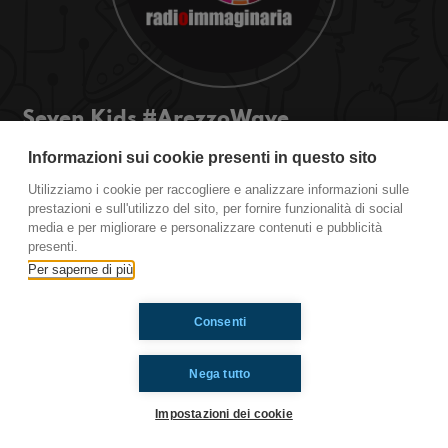
Seven Kids #ArezzoWave
Radio Immaginaria - Arezzo Wave Love Festival.
Informazioni sui cookie presenti in questo sito
Seven Kids, concorrenti di #kidswave!
Utilizziamo i cookie per raccogliere e analizzare informazioni sulle
prestazioni e sull'utilizzo del sito, per fornire funzionalità di social
media e per migliorare e personalizzare contenuti e pubblicità
Ti è piaciuto? Condividilo!
presenti.
Per saperne di più
Consenti
Nega tutto
Impostazioni dei cookie