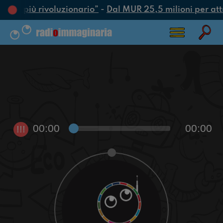
’atto più rivoluzionario”
-
Dal MUR 25,5 milioni per attra
00:00
00:00
!!!