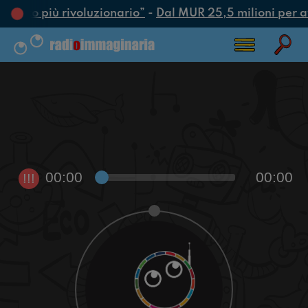
 l’atto più rivoluzionario”
-
Dal MUR 25,5 milioni per attr
00:00
00:00
!!!