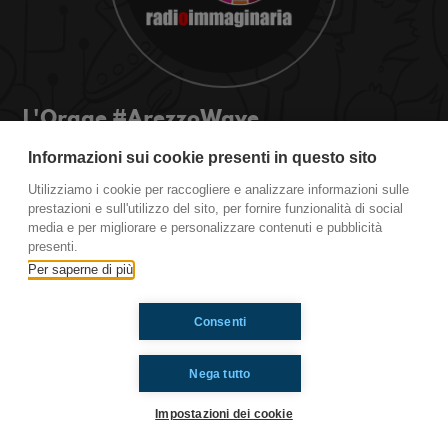
L'Orage #ArezzoWave
Radio Immaginaria - Arezzo Wave Love Festival.
Informazioni sui cookie presenti in questo sito
Altro gruppo, altra pillola: L'Orage con voi!
Utilizziamo i cookie per raccogliere e analizzare informazioni sulle
prestazioni e sull'utilizzo del sito, per fornire funzionalità di social
media e per migliorare e personalizzare contenuti e pubblicità
Ti è piaciuto? Condividilo!
presenti.
Per saperne di più
Consenti
Nega tutto
Impostazioni dei cookie