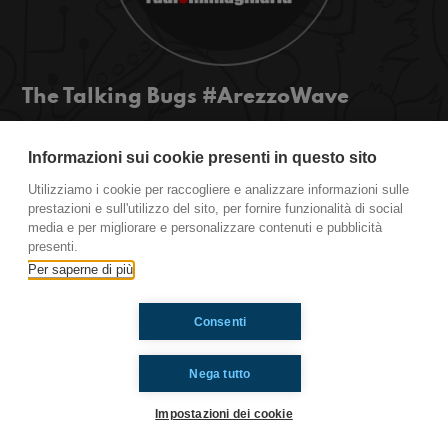
The Talking Bugs #ArezzoWave
Radio Immaginaria all'Arezzo Wave Love
Festival! Primo collegamento con il nuovo
Informazioni sui cookie presenti in questo sito
hashtag! Nuovo evento per Radio Immaginaria!
Utilizziamo i cookie per raccogliere e analizzare informazioni sulle
Un fantastico gruppo ai nostri microfoni!
prestazioni e sull'utilizzo del sito, per fornire funzionalità di social
media e per migliorare e personalizzare contenuti e pubblicità
presenti.
Ti è piaciuto? Condividilo!
Per saperne di più
Consenti
Nega tutto
Impostazioni dei cookie