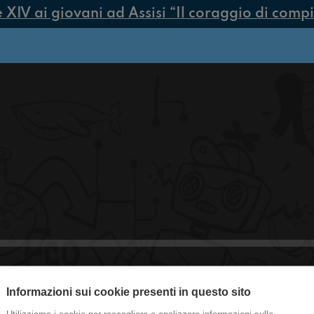
V ai giovani ad Assisi “Il coraggio di compiere
Informazioni sui cookie presenti in questo sito
#med Party, perché no?