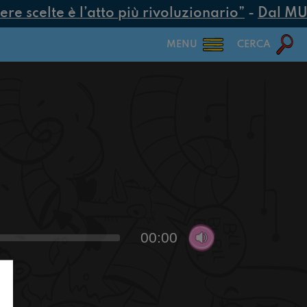
 scelte è l’atto più rivoluzionario”
-
Dal MUR 2
MENU
CERCA
00:00