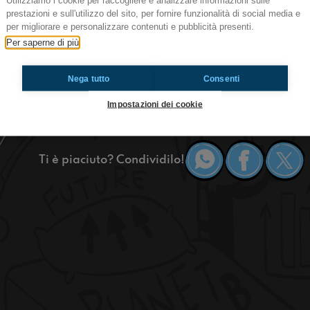
Utilizziamo i cookie per raccogliere e analizzare informazioni sulle
prestazioni e sull'utilizzo del sito, per fornire funzionalità di social media e
Ehi amici!
per migliorare e personalizzare contenuti e pubblicità presenti.
Siete delusi dal mondiale e cercate conforto?
Per saperne di più
Siete affamati ma Chiellini lo sta già mangiand
Perché non dimenticarsi tutto con un party?
Nega tutto
Consenti
Ascoltate questa puntata ed avrete molte più ide
-Tommi e Corra di Riva Ligure, dall'osservatorio
Impostazioni dei cookie
-Andrea da Terni ci parla della sua esperienza 
Ti è piaciuto? Condividilo!