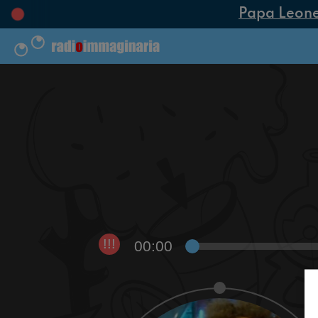
Papa Leone XI
00:00
!!!