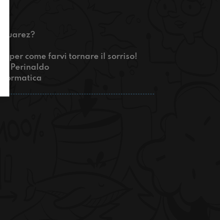
o Suarez?
e per come farvi tornare il sorriso!
 di Perinaldo
informatica