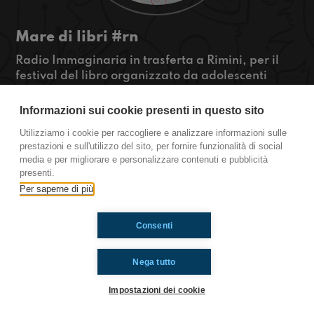
Mare di libri #rn
Radio Immaginaria in trasferta a Rimini, per il
festival del libro organizzato da adolescenti
come noi: Mare di libri!
Un weekend fantastico all'insegna della lettura,
Informazioni sui cookie presenti in questo sito
con la presenza di tanti giovani e con scrittori
Utilizziamo i cookie per raccogliere e analizzare informazioni sulle
disponibili a interviste e conferenze! Per chi non
prestazioni e sull'utilizzo del sito, per fornire funzionalità di social
riuscirà ad esserci, i tipi immaginari lo
media e per migliorare e personalizzare contenuti e pubblicità
descriveranno per voi!
presenti.
Per saperne di più
Ti è piaciuto? Condividilo!
Consenti
Nega tutto
Impostazioni dei cookie