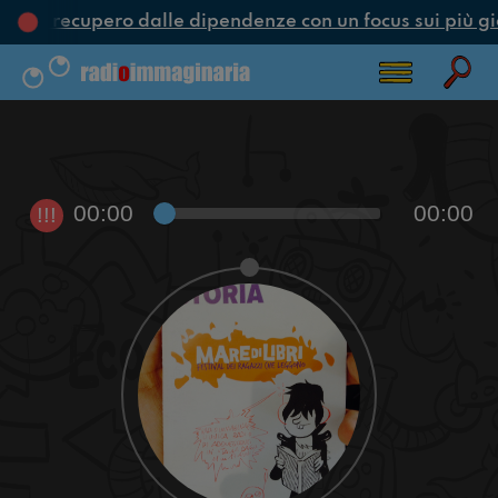
ne e recupero dalle dipendenze con un focus sui più gi
00:00
00:00
!!!