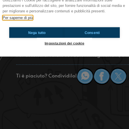
Utilizziamo i cookie per raccogliere e analizzare informazioni sulle
Regaz oggi siamo sbarcati a Cesena con la nost
prestazioni e sull'utilizzo del sito, per fornire funzionalità di social media e
campus universitario. Questo posto è talmente f
per migliorare e personalizzare contenuti e pubblicità presenti.
nostri brufoli e la nostra sbarbataggine. Nonost
Per saperne di più
ritagliare uno spazio per compiere al meglio la 
adolescenti come stanno. Oltre a questo è anche
Nega tutto
Consenti
quale teniamo molto, e che si addice alle attivi
avanti: la digitalizzazione.
Impostazioni dei cookie
Per ascoltarci volate su radioimmaginaria.it/ol
Ti è piaciuto? Condividilo!