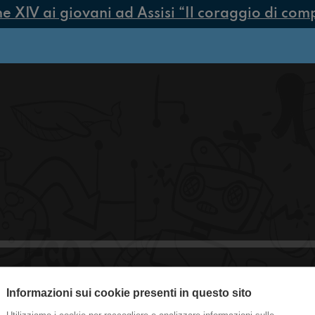
XIV ai giovani ad Assisi “Il coraggio di compie
#OltrApe2021 Cesena
Informazioni sui cookie presenti in questo sito