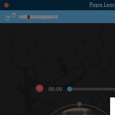
Papa Leone 
00:00
!!!