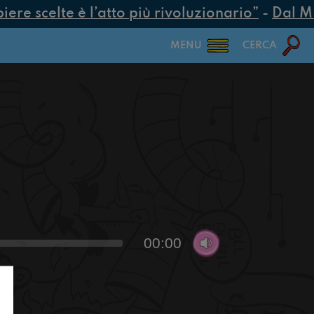
re scelte è l’atto più rivoluzionario”
-
Dal MUR
MENU
CERCA
00:00