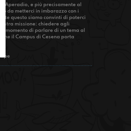
ra Aperadio, e più precisamente al
igo da metterci in imbarazzo con i
ante questo siamo convinti di poterci
nostra missione: chiedere agli
 il momento di parlare di un tema al
tà che il Campus di Cesena porta
trape