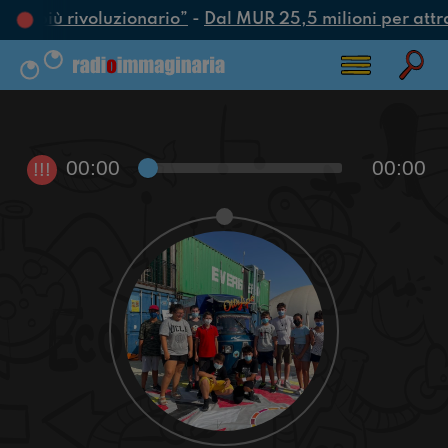
atto più rivoluzionario”
-
Dal MUR 25,5 milioni per attrarr
00:00
00:00
!!!