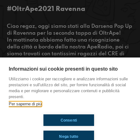
#OltrApe2021 Ravenna
Ciao regaz, oggi siamo stati alla Darsena Pop Up
di Ravenna per la seconda tappa di OltrApe!
In mattinata abbiamo fatto una ricognizione
della città a bordo della nostra ApeRadio, poi ci
siamo trovati con tantissimi ragazzi del CRE di
Ravenna, per parlare di sostenibilità,
digitalizzazione e innovazione. Secondo molti di
Informazioni sui cookie presenti in questo sito
loro i social sono importantissimi per parlare
Utilizziamo i cookie per raccogliere e analizzare informazioni sulle
sempre di più di sostenibilità, ma per saperne di
prestazioni e sull'utilizzo del sito, per fornire funzionalità di social
più... restate connessi!
media e per migliorare e personalizzare contenuti e pubblicità
presenti.
www.radioimmaginaria.it/oltrape
Per saperne di più
Consenti
Ti è piaciuto? Condividilo!
Nega tutto