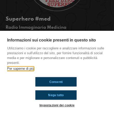
Superhero #med
Radio Immaginaria Medicina
Ci sono persone brave, persone bravissime e poi
ci sono i SUPEREROI!
Informazioni sui cookie presenti in questo sito
Siamo stati modesti e non ci siamo considerati tra
Utilizziamo i cookie per raccogliere e analizzare informazioni sulle
di questi...forse...intanto ascoltatevi questa
prestazioni e sull'utilizzo del sito, per fornire funzionalità di social
puntatona!
media e per migliorare e personalizzare contenuti e pubblicità
presenti.
Per saperne di più
Ti è piaciuto? Condividilo!
Consenti
Nega tutto
Impostazioni dei cookie