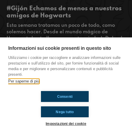
#Gijón Echamos de menos a nuestros
amigos de Hogwarts
Esta semana tratamos un poco de todo, como
solemos hacer. Desde el mundo mágico de
Hogwarts hasta llegar a nuestra ciudad. Dale al
play para escuchar verdades que descubrimos
Informazioni sui cookie presenti in questo sito
de mayores, cuanto costaría estudiar en
Hogwarts y muhco más.
Utilizziamo i cookie per raccogliere e analizzare informazioni sulle
prestazioni e sull'utilizzo del sito, per fornire funzionalità di social
radioimmaginaria.com
media e per migliorare e personalizzare contenuti e pubblicità
presenti.
Gijón
Per saperne di più
Consenti
Ti è piaciuto? Condividilo!
Nega tutto
Impostazioni dei cookie