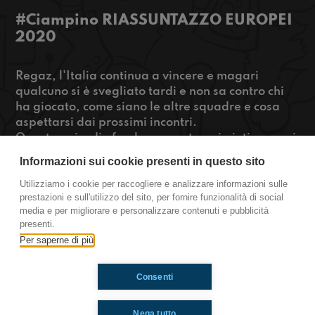
#Ciampino RIASSUNTAZZO EUROPEI
2020
Regaz, l'Italia continua a vincere e magari
qualcuno si è svegliato tardi e non sa contro chi
ha giocato, come siano le altre squadre e cosa
aspettarsi dai prossimi incontri.
Questo episodio fa al caso vostro, vi aiutiamo noi
a rimettervi in pari!
Informazioni sui cookie presenti in questo sito
Inoltre, LEGO annuncia un progetto super figo sul
materiale dei mattoncini che l'hanno resa
Utilizziamo i cookie per raccogliere e analizzare informazioni sulle
prestazioni e sull'utilizzo del sito, per fornire funzionalità di social
famosa.
media e per migliorare e personalizzare contenuti e pubblicità
presenti.
Ciampino
Per saperne di più
Consenti
Ti è piaciuto? Condividilo!
Nega tutto