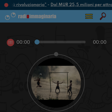
tto più rivoluzionario”
-
Dal MUR 25,5 milioni per attrarr
00:00
00:00
!!!