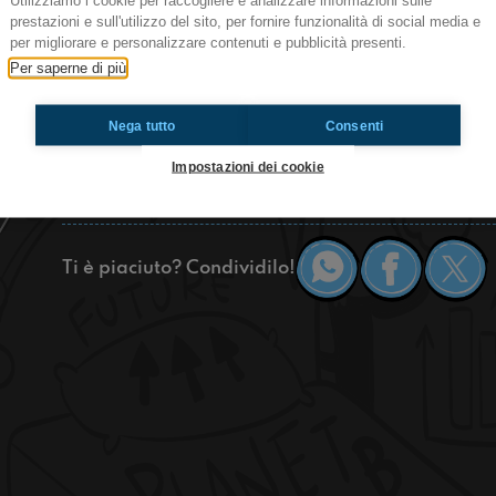
Utilizziamo i cookie per raccogliere e analizzare informazioni sulle
Tutti i martedì
prestazioni e sull'utilizzo del sito, per fornire funzionalità di social media e
+Stonati | La musica del futuro - Parliamo di mu
per migliorare e personalizzare contenuti e pubblicità presenti.
Per saperne di più
Ciao regaz! Oggi a +Stonati intervisteremo Ale
loro musica e dei loro progetti attuali!
Nega tutto
Consenti
Parleremo anche di Vybes e delle notizie più in
Stay tuned e se avete dagli 11 ai 20 anni e volete
Impostazioni dei cookie
mandateci il vostro pezzo a
radioimmaginaria@
Ti è piaciuto? Condividilo!