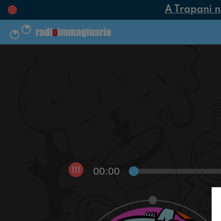
A Trapani nas
00:00
!!!