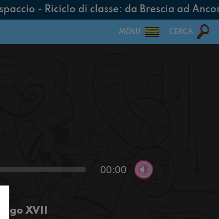
spaccio
-
Riciclo di classe: da Brescia ad Ancona
MENU
CERCA
00:00
 Vago XVII