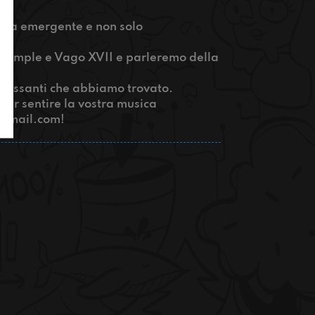
sica emergente e non solo
c Temple e Vago XVII e parleremo della
teressanti che abbiamo trovato.
 far sentire la vostra musica
gmail.com
!