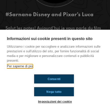
#Sarnano Disney and Pixar’s Luca
Salut les potes! Aujourd’hui je vous parle du film
Luca de Disney et Pixar et des fans des hautes
Informazioni sui cookie presenti in questo sito
températures vs les fans des basses
températures. Écoutez ici pour en savoir plus!
Utilizziamo i cookie per raccogliere e analizzare informazioni sulle
prestazioni e sull'utilizzo del sito, per fornire funzionalità di social
Sarnano
media e per migliorare e personalizzare contenuti e pubblicità
presenti.
Per saperne di più
Ti è piaciuto? Condividilo!
Consenti
Nega tutto
Impostazioni dei cookie