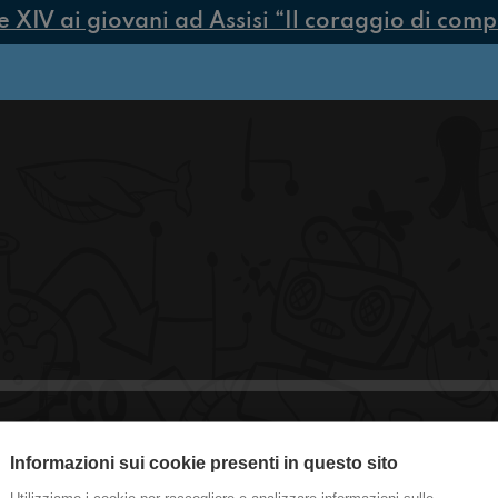
IV ai giovani ad Assisi “Il coraggio di compier
Informazioni sui cookie presenti in questo sito