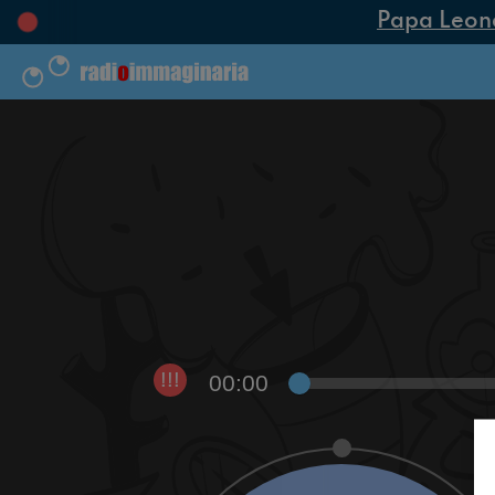
Papa Leone X
00:00
!!!