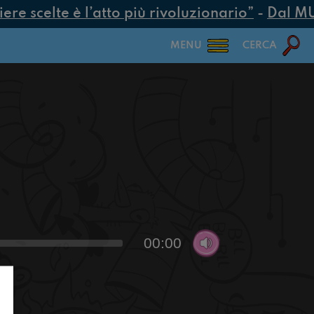
e scelte è l’atto più rivoluzionario”
-
Dal MUR 
MENU
CERCA
00:00