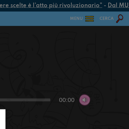
 scelte è l’atto più rivoluzionario”
-
Dal MUR 2
MENU
CERCA
00:00