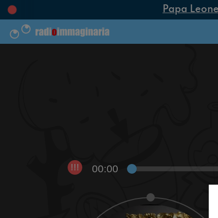
Papa Leone XI
00:00
!!!