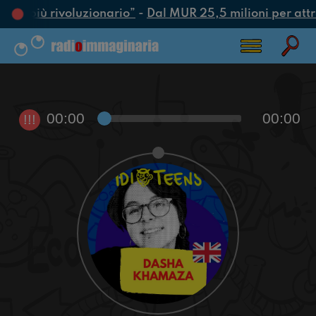
atto più rivoluzionario”
-
Dal MUR 25,5 milioni per attrar
00:00
00:00
!!!