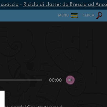
spaccio
-
Riciclo di classe: da Brescia ad Ancona
MENU
CERCA
00:00