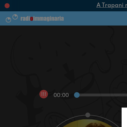
A Trapani na
00:00
!!!