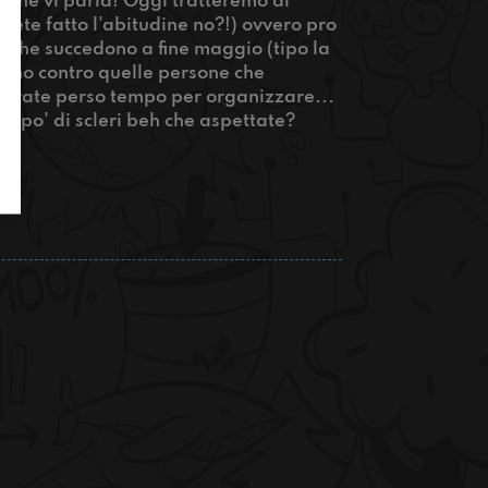
che vi parla! Oggi tratteremo di
avete fatto l'abitudine no?!) ovvero pro
che che succedono a fine maggio (tipo la
eremo contro quelle persone che
avevate perso tempo per organizzare...
un po' di scleri beh che aspettate?