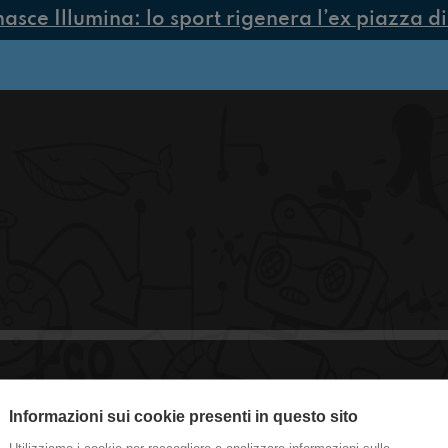
sce Illumina: lo sport rigenera l’ex piazza di 
#Cremona Voglia di fare -100
Informazioni sui cookie presenti in questo sito