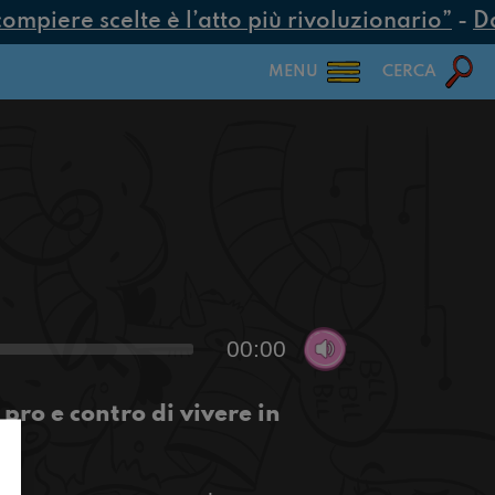
mpiere scelte è l’atto più rivoluzionario”
-
Dal
MENU
CERCA
00:00
pro e contro di vivere in