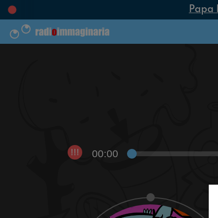
Papa Le
00:00
!!!