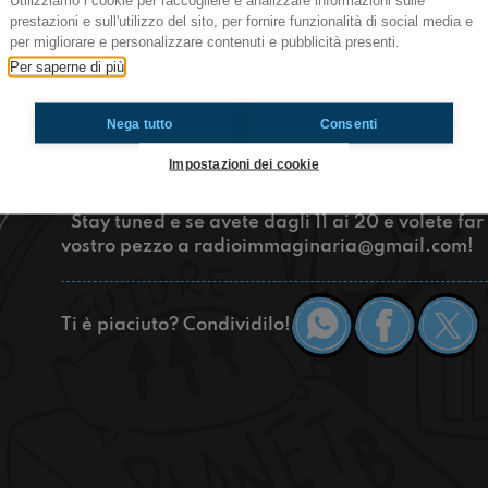
Utilizziamo i cookie per raccogliere e analizzare informazioni sulle
+Stonati | La musica del futuro - Parliamo di mu
prestazioni e sull'utilizzo del sito, per fornire funzionalità di social media e
per migliorare e personalizzare contenuti e pubblicità presenti.
Ciao rega, oggi nella nuova puntata di +Stonati
Per saperne di più
ragazzo di 16 anni di Rimini che si è fatto conosc
chiederemo un po’ di lui, ve lo faremo conoscere
Nega tutto
Consenti
tema che sta molto a cuore a quelli che vogliono
in provincia ho le stesse possibilità, musicalmen
Impostazioni dei cookie
grande città?? Cercheremo di darvi qualche consig
al 391 4018769!
Stay tuned e se avete dagli 11 ai 20 e volete far
vostro pezzo a
radioimmaginaria@gmail.com
!
Ti è piaciuto? Condividilo!