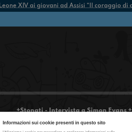
one XIV ai giovani ad Assisi “Il coraggio di co
+Stonati - Intervista a Simon Evans + 
provincia se sei un musicista
Informazioni sui cookie presenti in questo sito
Tutti i martedì