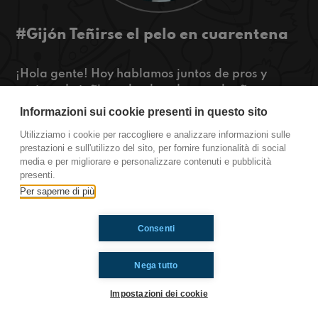
#Gijón Teñirse el pelo en cuarentena
¡Hola gente! Hoy hablamos juntos de pros y
contras de teñirse el pelo y de cumpleaños en
cuarentena. ¡Escuchadnos!
Informazioni sui cookie presenti in questo sito
Utilizziamo i cookie per raccogliere e analizzare informazioni sulle
#TúTambién www.radioimmaginaria.com
prestazioni e sull'utilizzo del sito, per fornire funzionalità di social
media e per migliorare e personalizzare contenuti e pubblicità
Gijón
presenti.
Per saperne di più
Ti è piaciuto? Condividilo!
Consenti
Nega tutto
Impostazioni dei cookie