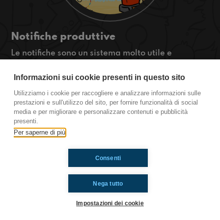
Notifiche produttive
Le notifiche sono un sistema molto utile e
funzionale per attirare la nostra attenzione su
quello che succede dentro al nostro cellulare ma
Informazioni sui cookie presenti in questo sito
sono anche una delle principali cause di
Utilizziamo i cookie per raccogliere e analizzare informazioni sulle
distrazioni. Vediamo allora come usarle in
prestazioni e sull'utilizzo del sito, per fornire funzionalità di social
maniera produttiva!
media e per migliorare e personalizzare contenuti e pubblicità
presenti.
Per saperne di più
Ti è piaciuto? Condividilo!
Consenti
Nega tutto
Impostazioni dei cookie