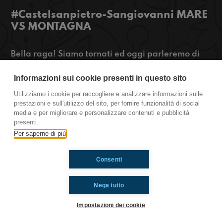
#Castelsanpietro-Sangiovanni MARE
VS MONTAGNA
Bella raga! Siamo tornati ed oggi parleremo di
animali, oroscopi e tanto altro! Ascoltateci per
saperne di più!
Informazioni sui cookie presenti in questo sito
#OkkinSu radioimmaginaria.it
Utilizziamo i cookie per raccogliere e analizzare informazioni sulle
prestazioni e sull'utilizzo del sito, per fornire funzionalità di social
San Giovanni in Persiceto
media e per migliorare e personalizzare contenuti e pubblicità
presenti.
Castel San Pietro Terme
Per saperne di più
Consenti
Ti è piaciuto? Condividilo!
Nega tutto
Impostazioni dei cookie