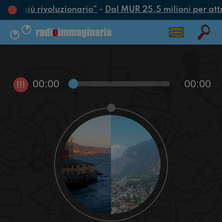
’atto più rivoluzionario”
-
Dal MUR 25,5 milioni per attrar
00:00
00:00
!!!