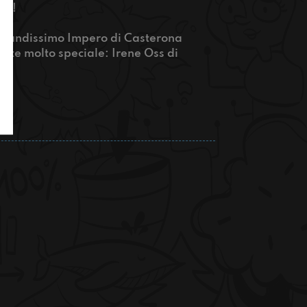
tta!
l grandissimo Impero di Casterona
ite molto speciale: Irene Oss di