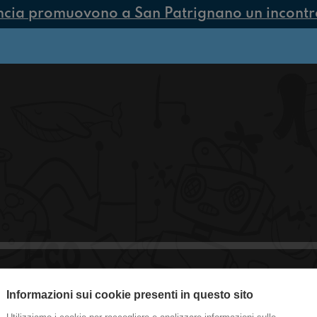
ncia promuovono a San Patrignano un incontro 
Informazioni sui cookie presenti in questo sito
#Castenaso-Dublino-Verona Ecospira