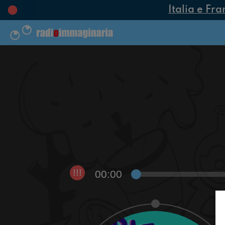
Italia e Fra
00:00
!!!