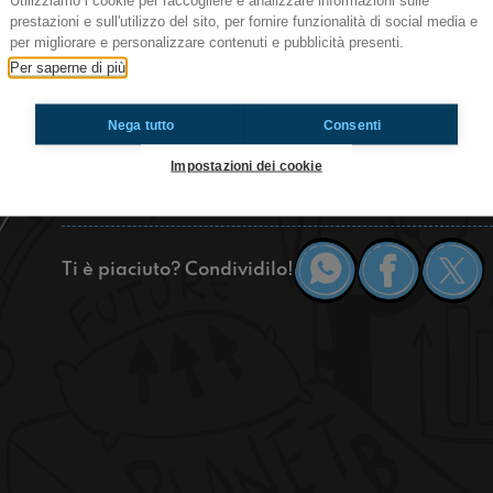
Utilizziamo i cookie per raccogliere e analizzare informazioni sulle
Tutti i giovedì - RiTakeover | Le redazioni in dire
prestazioni e sull'utilizzo del sito, per fornire funzionalità di social media e
per migliorare e personalizzare contenuti e pubblicità presenti.
Bella regaz! Per la prima puntata in diretta de
Per saperne di più
abbiamo scelto di parlare di ambiente con un osp
Ecospiracy.
Nega tutto
Consenti
Stay tuned with Casterona!
Impostazioni dei cookie
Dublino
Castenaso
Verona
Ti è piaciuto? Condividilo!