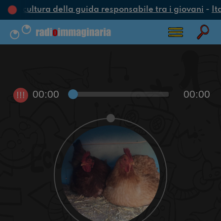
una cultura della guida responsabile tra i giovani
-
It
00:00
00:00
!!!