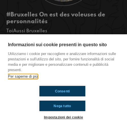
#Bruxelles On est des voleuses de
personnalités
ToiAussi Bruxelles
Salut tout le monde! Aujourd’hui on va vous
parler des habitudes qu’on a pris d’autres
Informazioni sui cookie presenti in questo sito
personnes et des animaux qu’on voudrait être (et
Utilizziamo i cookie per raccogliere e analizzare informazioni sulle
pourquoi), donc écoutez pour en savoir plus!
prestazioni e sull'utilizzo del sito, per fornire funzionalità di social
media e per migliorare e personalizzare contenuti e pubblicità
#Toiaussi www.radioimmginaria.it
presenti.
Per saperne di più
Ti è piaciuto? Condividilo!
Consenti
Nega tutto
Impostazioni dei cookie