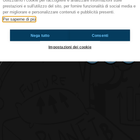
Utilizziamo i cookie per raccogliere e analizzare informazioni sulle
prestazioni e sull'utilizzo del sito, per fornire funzionalità di social media e
per migliorare e personalizzare contenuti e pubblicità presenti.
Minecraft e Bismarck
Per saperne di più
Potrebbero mai mancare le nostre rubriche ? ov
Nicolò e Lorenzo solo per voi!
Nega tutto
Consenti
Impostazioni dei cookie
Ti è piaciuto? Condividilo!