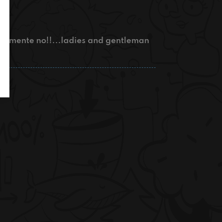
viamente no!!...ladies and gentleman