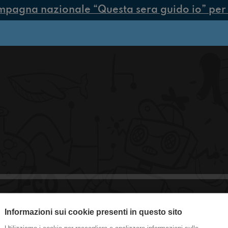
mpagna nazionale “Questa sera guido io” per p
Informazioni sui cookie presenti in questo sito