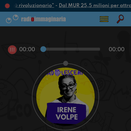
tto più rivoluzionario”
-
Dal MUR 25,5 milioni per attrarr
00:00
00:00
!!!