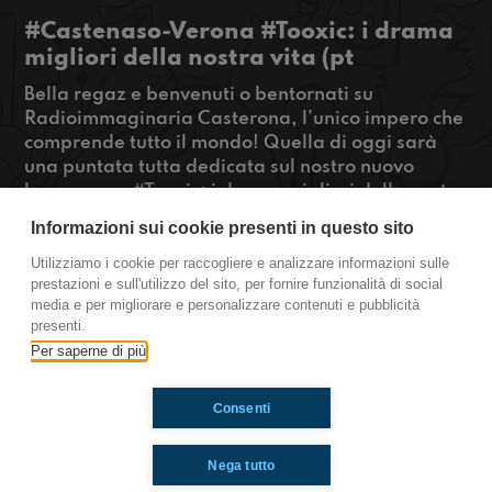
#Castenaso-Verona #Tooxic: i drama
migliori della nostra vita (pt
Bella regaz e benvenuti o bentornati su
Radioimmaginaria Casterona, l’unico impero che
comprende tutto il mondo! Quella di oggi sarà
una puntata tutta dedicata sul nostro nuovo
boomerang #Tooxic: i drama migliori della nostra
vita! Racconteremo drama ed episodi super
Informazioni sui cookie presenti in questo sito
divertenti che fanno un baffo a Novella2000, ed
è tutto vero! Stay tuned con Casterona!
Utilizziamo i cookie per raccogliere e analizzare informazioni sulle
prestazioni e sull'utilizzo del sito, per fornire funzionalità di social
#OkkinSu www.radioimmaginaria.it
media e per migliorare e personalizzare contenuti e pubblicità
presenti.
Casterona
Per saperne di più
Consenti
Ti è piaciuto? Condividilo!
Nega tutto