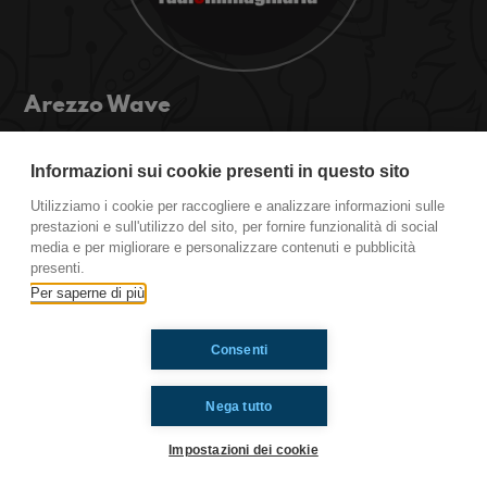
Arezzo Wave
Contest musicale che si terrà dal 17 al 20 Luglio.
Tante band che sfideranno sotto il sole per
Informazioni sui cookie presenti in questo sito
raggiungere la vittoria, noi cercheremo di
Utilizziamo i cookie per raccogliere e analizzare informazioni sulle
esserci, e voi?
prestazioni e sull'utilizzo del sito, per fornire funzionalità di social
media e per migliorare e personalizzare contenuti e pubblicità
presenti.
Ti è piaciuto? Condividilo!
Per saperne di più
Consenti
Nega tutto
Impostazioni dei cookie