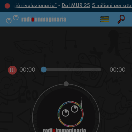
atto più rivoluzionario”
-
Dal MUR 25,5 milioni per attrar
00:00
00:00
!!!