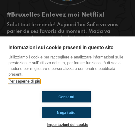
#Bruxelles Enlevez moi Netflix!
Salut tout le monde! Aujourd’hui Sofia va vous
parler de ses favoris du moment, Mada va
comparer les standards de beauté coréens à ceux
européens et Nehir va vous raconter des
Informazioni sui cookie presenti in questo sito
histoires, donc écoutez pour en savoir plus!
Utilizziamo i cookie per raccogliere e analizzare informazioni sulle
#ToiAussi www.radioimmaginaria.it
prestazioni e sull'utilizzo del sito, per fornire funzionalità di social
media e per migliorare e personalizzare contenuti e pubblicità
Bruxelles
presenti.
Per saperne di più
Ti è piaciuto? Condividilo!
Consenti
Nega tutto
Impostazioni dei cookie