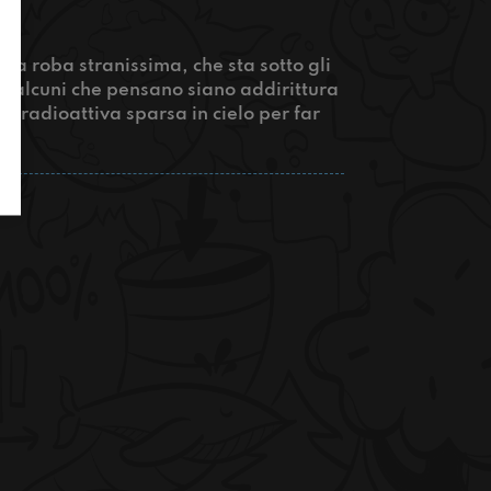
a roba stranissima, che sta sotto gli
 sono alcuni che pensano siano addirittura
a e radioattiva sparsa in cielo per far