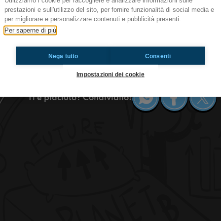
Utilizziamo i cookie per raccogliere e analizzare informazioni sulle
prestazioni e sull'utilizzo del sito, per fornire funzionalità di social media e
Scie Chimiche nel Cielo
per migliorare e personalizzare contenuti e pubblicità presenti.
Da Radioimmaginaria Sangio oggi parliamo di un
Per saperne di più
occhi di tutti: le scie visibili nei nostri cieli. Ci
opera di alieni.. Altri che si tratti di roba chimic
Nega tutto
Consenti
pioggia... Ecco cosa ne pensiamo.
Impostazioni dei cookie
Ti è piaciuto? Condividilo!