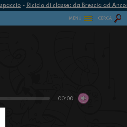
spaccio
-
Riciclo di classe: da Brescia ad Ancona
MENU
CERCA
00:00