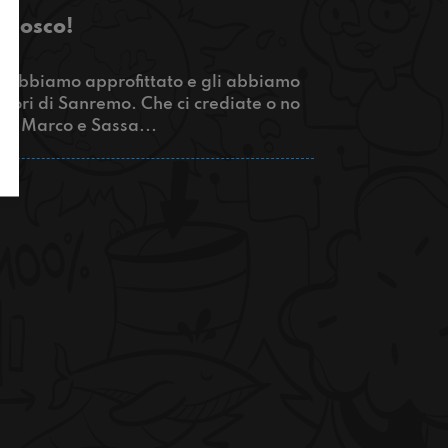
 bosco!
ne abbiamo approfittato e gli abbiamo
tori di Sanremo. Che ci crediate o no
da Marco e Sassa...