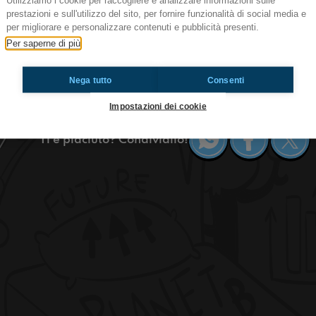
Utilizziamo i cookie per raccogliere e analizzare informazioni sulle
prestazioni e sull'utilizzo del sito, per fornire funzionalità di social media e
#BOsco Gianni Morandi si è perso nel
per migliorare e personalizzare contenuti e pubblicità presenti.
Un BOsco per Sanremo
Per saperne di più
Gianni Morandi si è perso nel bosco... Beh noi 
chiesto cosa dobbiamo fare per diventare condut
Nega tutto
Consenti
la prossima edizione di Sanremo sarà condotta 
Impostazioni dei cookie
Ti è piaciuto? Condividilo!