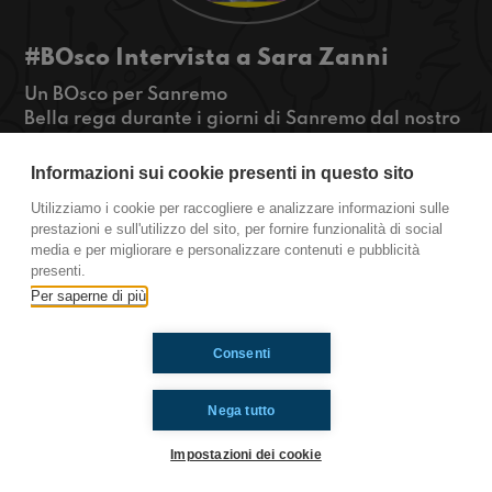
#BOsco Intervista a Sara Zanni
Un BOsco per Sanremo
Bella rega durante i giorni di Sanremo dal nostro
bosco in Salaborsa abbiamo intervistato Sara
Zanni, professoressa e ricercatrice presso
Informazioni sui cookie presenti in questo sito
l’università di Bologna e la Bologna Business
Utilizziamo i cookie per raccogliere e analizzare informazioni sulle
School. Con lei abbiamo parlato di sostenibilità e
prestazioni e sull'utilizzo del sito, per fornire funzionalità di social
lavori del futuro per salvare il pianeta. Sentite
media e per migliorare e personalizzare contenuti e pubblicità
qui
presenti.
Per saperne di più
Ti è piaciuto? Condividilo!
Consenti
Nega tutto
Impostazioni dei cookie