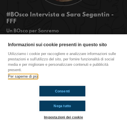
#BOsco Intervista a Sara Segantin -
FFF
Un BOsco per Sanremo
Sara Segantini, una scrittrice e fff munita di zaino
Informazioni sui cookie presenti in questo sito
e sandali è arrivata nel nostro di Salaborsa per
Utilizziamo i cookie per raccogliere e analizzare informazioni sulle
parlarci del suo nuovo libro “Non siamo eroi”.
prestazioni e sull'utilizzo del sito, per fornire funzionalità di social
Come si sta muovendo il movimento FFF durante
media e per migliorare e personalizzare contenuti e pubblicità
il lockdown? Sentite qui!
presenti.
Per saperne di più
Ti è piaciuto? Condividilo!
Consenti
Nega tutto
Impostazioni dei cookie