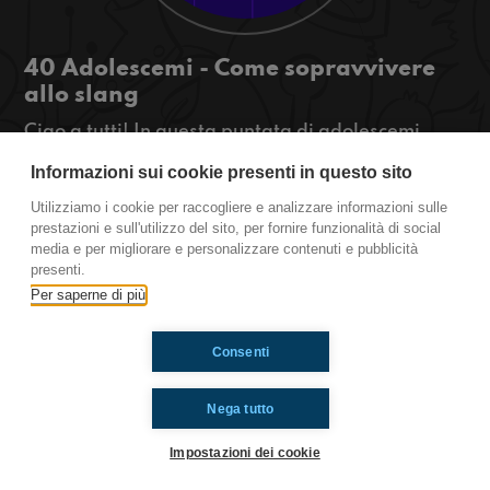
40 Adolescemi - Come sopravvivere
allo slang
Ciao a tutti! In questa puntata di adolescemi
parleremo di slang, se in questa pandemia avete
Informazioni sui cookie presenti in questo sito
conosciuto tante persone dall’estero e non capite
niente quando in chat usano gli slang, continuate
Utilizziamo i cookie per raccogliere e analizzare informazioni sulle
ad ascoltarci per avere consigli su come usare e
prestazioni e sull'utilizzo del sito, per fornire funzionalità di social
media e per migliorare e personalizzare contenuti e pubblicità
capire meglio gli slang!
presenti.
Per saperne di più
Ti è piaciuto? Condividilo!
Consenti
Nega tutto
Impostazioni dei cookie