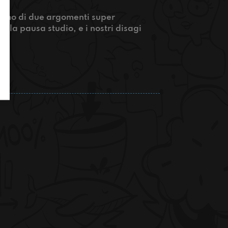
iamo di due argomenti super
r la pausa studio, e i nostri disagi