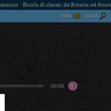
spaccio
-
Riciclo di classe: da Brescia ad Ancona
MENU
CERCA
00:00