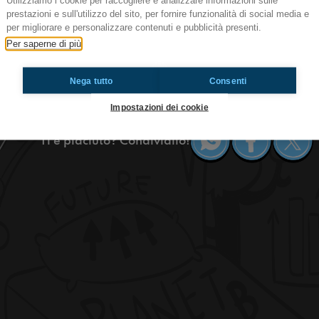
Utilizziamo i cookie per raccogliere e analizzare informazioni sulle
prestazioni e sull'utilizzo del sito, per fornire funzionalità di social media e
39 Adolescemi - Come sopravvivere s
per migliorare e personalizzare contenuti e pubblicità presenti.
Ciao rega, il cinema ci manca moltissimo: l'odor
Per saperne di più
addirittura anche la pubblicità tra un tempo e l'
segreto: finire un film con ancora la ciotola dei 
Nega tutto
Consenti
spoiler, seguiteci!!
Impostazioni dei cookie
Ti è piaciuto? Condividilo!