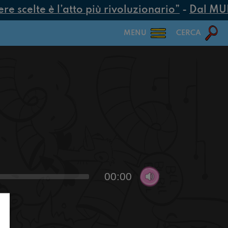
 scelte è l’atto più rivoluzionario”
-
Dal MUR 2
MENU
CERCA
00:00