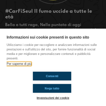
#CarFiSeul Il fumo uccide a tutte le
età
Bella a tutti raga, Nella puntata di oggi
volevamo dare un messaggio a tutti i ragazzi che
fumano incoscienti del pericolo e dei danni che
Informazioni sui cookie presenti in questo sito
provoca.
Utilizziamo i cookie per raccogliere e analizzare informazioni sulle
#OkkinSu www.radioimmaginaria.it
prestazioni e sull'utilizzo del sito, per fornire funzionalità di social
media e per migliorare e personalizzare contenuti e pubblicità
CarFiSeul
presenti.
Per saperne di più
Ti è piaciuto? Condividilo!
Consenti
Nega tutto
Impostazioni dei cookie