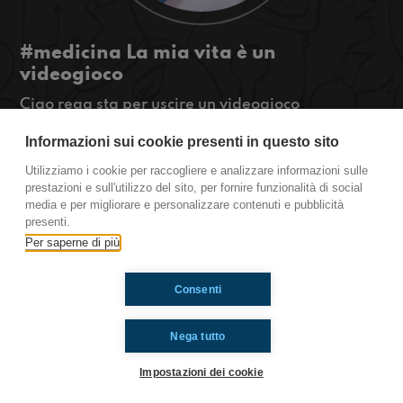
#medicina La mia vita è un
videogioco
Ciao rega sta per uscire un videogioco
nuovissimo che parla del 2020 seguiteci per
Informazioni sui cookie presenti in questo sito
saperne di più
#OkkinSu www.radioimmaginaria.it
Utilizziamo i cookie per raccogliere e analizzare informazioni sulle
prestazioni e sull'utilizzo del sito, per fornire funzionalità di social
Medicina
media e per migliorare e personalizzare contenuti e pubblicità
presenti.
Per saperne di più
Ti è piaciuto? Condividilo!
Consenti
Nega tutto
Impostazioni dei cookie