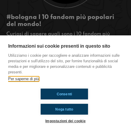
#bologna I 10 fandom più popolari
del mondo!
Curiosi di sapere quali sono i 10 fandom più
popolari al mondo? Oppure le cose più estreme
Informazioni sui cookie presenti in questo sito
fatte dai fan? Ascoltate la puntata per scoprirlo!
#OkkinSu www.radioimmaginaria.it
Utilizziamo i cookie per raccogliere e analizzare informazioni sulle
prestazioni e sull'utilizzo del sito, per fornire funzionalità di social
Bologna
media e per migliorare e personalizzare contenuti e pubblicità
presenti.
Per saperne di più
Ti è piaciuto? Condividilo!
Consenti
Nega tutto
Impostazioni dei cookie