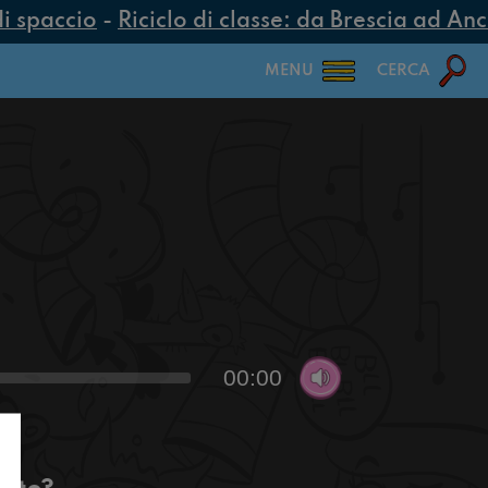
 spaccio
-
Riciclo di classe: da Brescia ad Anco
MENU
CERCA
00:00