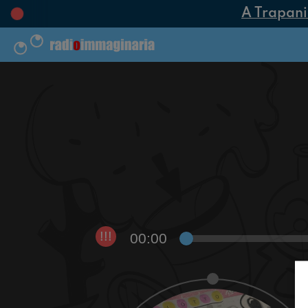
A Trapani n
00:00
!!!