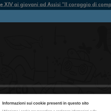
IV ai giovani ad Assisi “Il coraggio di compier
Informazioni sui cookie presenti in questo sito