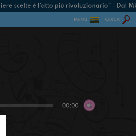
e scelte è l’atto più rivoluzionario”
-
Dal MUR 
MENU
CERCA
00:00