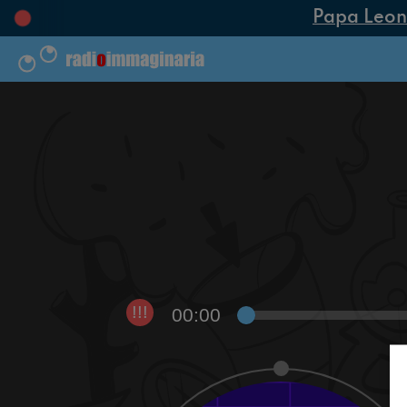
Papa Leone X
00:00
!!!