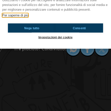
Utilizziamo i cookie per raccogliere e analizzare informazioni sulle
prestazioni e sull'utilizzo del sito, per fornire funzionalità di social media e
23 Adolescemi - Come sopravvivere a
per migliorare e personalizzare contenuti e pubblicità presenti.
Bella rega! Oggi parliamo di un problema che dobb
Per saperne di più
cocchi del prof. Come combattiamo le preferenz
nelle loro grazie e disgrazie?
Nega tutto
Consenti
#OkkinSu www.radioimmaginaria.it
Impostazioni dei cookie
Ti è piaciuto? Condividilo!