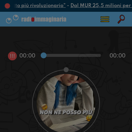
è l’atto più rivoluzionario”
-
Dal MUR 25,5 milioni per at
00:00
00:00
!!!