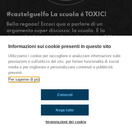
#castelguelfo La scuola è TOXIC!
Bella regaaa! Eccoci qua a parlare di un
argomento super discusso: la scuola. E la
domanda che sorge è: la scuola è tossica? Noi
vogliamo dirvi la nostra, e soprattutto, sapere la
Informazioni sui cookie presenti in questo sito
vostra! Cosa ne pensate?
Utilizziamo i cookie per raccogliere e analizzare informazioni sulle
#OkkinSu www.radioimmaginaria.it
prestazioni e sull'utilizzo del sito, per fornire funzionalità di social
media e per migliorare e personalizzare contenuti e pubblicità
Castel Guelfo
presenti.
Per saperne di più
Ti è piaciuto? Condividilo!
Consenti
Nega tutto
Impostazioni dei cookie