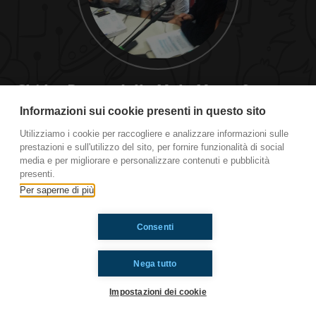
Chi ha Paura delle Mele Marce?
Informazioni sui cookie presenti in questo sito
Don Ciotti, Libera Terra e la lotta contro le mafie
Utilizziamo i cookie per raccogliere e analizzare informazioni sulle
prestazioni e sull'utilizzo del sito, per fornire funzionalità di social
Ti è piaciuto? Condividilo!
media e per migliorare e personalizzare contenuti e pubblicità
presenti.
Per saperne di più
Consenti
Nega tutto
Impostazioni dei cookie