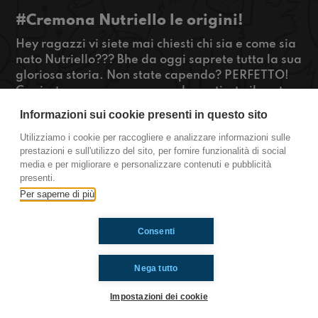
#Cremona Nutriello le origini!
Hey ragazzi vi siete mai chiesti chi sia e come sia
nato Nutriello??? Bhe da oggi saprete tutta la sua
gloriosa storia. Non state capendo? PERFETTO!
Capirete ancora meno quando sentirete il nostro
nuovo palinsesto. Ma ora godetevi la puntata...
Informazioni sui cookie presenti in questo sito
Ricca di natale, musica e tanto tanto DI-SA-GIO
https://t.me/RI_Cremona
Utilizziamo i cookie per raccogliere e analizzare informazioni sulle
prestazioni e sull'utilizzo del sito, per fornire funzionalità di social
#OkkinSu www.radioimmaginaria.it
media e per migliorare e personalizzare contenuti e pubblicità
presenti.
Cremona
Per saperne di più
Consenti
Ti è piaciuto? Condividilo!
Nega tutto
Impostazioni dei cookie